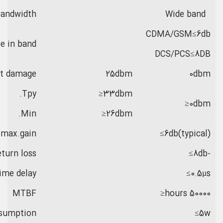
bandwidth
Wide band
CDMA/GSM≤6db
le in band
DCS/PCS≤8DB
ut damage
25dbm
0dbm
Tpy.
33dbm≤
0dbm≤
Min.
26dbm≤
max.gain
6db(typical)≥
turn loss
-8db≥
ime delay
0.5µs≥
MTBF
50000 hours≤
sumption
5w≥