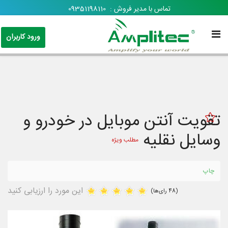
تماس با مدیر فروش :
09351198110
ورود کاربران
تقویت آنتن موبایل در خودرو و
وسایل نقلیه
مطلب ویژه
چاپ
این مورد را ارزیابی کنید
(48 رای‌ها)