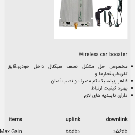
Wireless car booster
مخصوص حل مشکل ضعف سیگنال داخل خودرو،قایق
تفریخی،قطارها و...
ظاهر زیبا،سبک،کم مصرف و نصب آسان
بهبود کیفیت ارتباط
دارای تاییدیه های لازم
items
uplink
downlink
Max.Gain
≤55db
56db≤