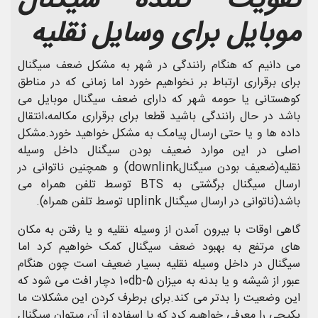
تقویت کننده سیگنال
موبایل برای وسایل نقلیه
می دانیم که هنگام رانندگی در شهر به مشکل ضعف سیگنال
برای برقراری ارتباط بر نخواهیم خورد اما زمانی که در مناطق
کوهستانی یا حومه شهر که دارای ضعف سیگنال موبایل می
باشد در حال رانندگی باشید قطعا برای برقراری مکالمه،انتقال
داده ها و یا حتی ارسال پیامک به مشکل خواهید خورد.مشکل
اصلی در این موارد ضعیف بودن سیگنال داخل وسیله
نقلیه(ضعیف بودن سیگنالdownlink) و همچنین ناتوانی در
ارسال سیگنال برگشتی به BTS توسط تلفن همراه می
باشد(ناتوانی در ارسال سیگنال uplink توسط تلفن همراه).
گاهی اوقات با بیرون آمدن از وسیله نقلیه و یا رفتن به مکان
های مرتفع به بهبود ضعف سیگنال کمک خواهیم کرد اما
سیگنال در داخل وسیله نقلیه بسیار ضعیف است چون هنگام
عبور از شیشه و یا بدنه به میزان 5-10db دچار افت می شود که
این وضعیت را بدتر می کند.برای برطرف کردن این مشکلات ما
پکیجی را معرفی خواهیم کرد که با اسفاده از آن میتوان سیگنال